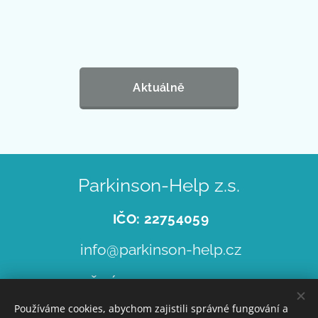
Aktuálně
Parkinson-Help z.s.
IČO: 22754059
info@parkinson-help.cz
č. ú.
251244245/0300
Používáme cookies, abychom zajistili správné fungování a