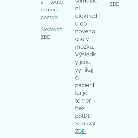
stimulač
s touto
ZDE
ní
nemocí
elektrod
pomoci
u do
Sledovat:
nového
ZDE
cíle v
mozku.
Výsledk
y jsou
vynikají
cí,
pacient
ka je
téměř
bez
potíží.
Sledovat:
ZD
E