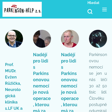
Hledat
Nadějí
Nadějí
Parkinson
pro lidi
pro lidi
ovou
Prof.
s
s
nemocí
MUDr.
Parkins
Parkins
se jen u
Evžen
onovou
onovou
nás léčí
Růžička,
nemocí
nemocí
30 až 50
Neurolo
je nová
je nová
tisíc lidí.
gická
operace
operace
Člověku
klinika
, kterou
, kterou
postupně
1.LF UK a
má za
má za
odumírají