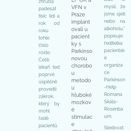
zhruba
myslí, že
VFN v
padesát
jsme sjetí
Praze
tisíc lidí a
nebo na
implant
rok od
alkoholu,"
ovali u
roku
popisuje
pacient
tohle
ředitelka
ky s
číslo
pacientsk
Parkinso
roste.
é
novou
Čeští
organiza
chorobo
lékaři teď
ce
u
poprvé
Parkinson
metodo
úspěšně
-Help
u
provedli
Romana
hluboké
zákrok,
Skála-
mozkov
který by
Rosenba
é
mohl
um.
stimulac
řadě
e
pacientů
Sledovat: