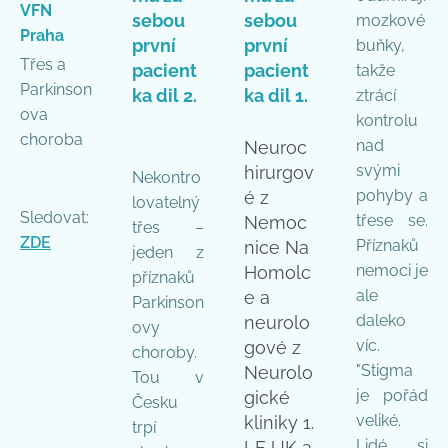
VFN
sebou
sebou
mozkové
Praha
první
první
buňky,
Třes a
pacient
pacient
takže
Parkinson
ka dil 2.
ka dil 1.
ztrácí
ova
kontrolu
choroba
nad
Neuroc
svými
hirurgov
Nekontro
pohyby a
é z
lovatelný
Sledovat:
třese se.
Nemoc
třes –
ZDE
Příznaků
nice Na
jeden z
nemoci je
Homolc
příznaků
ale
e a
Parkinson
daleko
neurolo
ovy
víc.
gové z
choroby.
"Stigma
Neurolo
Tou v
je pořád
gické
Česku
veliké.
kliniky 1.
trpí
Lidé si
LF UK a