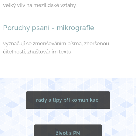
velký vliv na mezilidské vztahy.
Poruchy psaní - mikrografie
vyznačují se zmenšováním písma, zhoršenou
čitelností, zhušťováním textu.
rady a tipy při komunikaci
život s PN