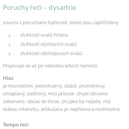
Poruchy řeči - dysartrie
souvisí s poruchami hybnosti, které jsou zapříčiněny
ztuhlostí svalů hrtanu
ztuhlostí dýchacích svalů
ztuhlostí obličejových svalů.
Projevuje se až po několika letech nemoci.
Hlas
je monotónní, jednotvárný, slabší, proměnlivý,
chraplavý, zastřený, mizí přízvuk, chybí obvyklé
zabarvení, občas se třese, zní jako by nejistě, má
slabou intenzitu, artikulace je nepřesná a nezřetelná.
Tempo řeči