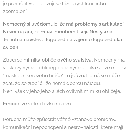
je proměnlivé, objevují se fáze zrychlení nebo
zpomalení
Nemocný si uvědomuje, že má problémy s artikulací.
Nevnímá ani, že mluví mnohem tišeji. Neslyší se.
Je nutná návštěva logopeda a zájem o logopedická
cvičení.
Ztrácí se
mimika obličejového svalstva.
Nemocný má
voskový výraz - obličej je bez výrazu. Říká se, že má tzv.
"masku pokerového hráče." To jdůvod, proč se může
zdát, že se zlobí či, že nemá dobrou náladu.
Není však v jeho jeho silách ovlivnit mimiku obličeje.
Emoce
lze velmi těžko rozeznat.
Porucha může způsobit vážné vztahové problémy,
komunikační nepochopení a nesrovnalosti, které mají