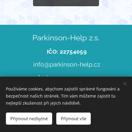
Parkinson-Help z.s.
IČO: 22754059
info@parkinson-help.cz
č. ú.
251244245/0300
Používáme cookies, abychom zajistili správné fungování a
www.parkinson-help.cz
bezpečnost našich stránek. Tím vám můžeme zajistit tu
nejlepší zkušenost při jejich návštěvě.
www.jaknaparkinsona.cz
Přijmout nezbytné
Přijmout vše
+420 732 540 715