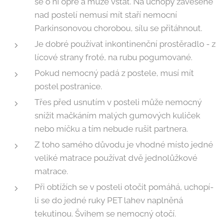
se o ni opře a může vstát. Na úchopy zavěšené
nad postelí nemusí mít staří nemocní
Parkinsonovou chorobou, sílu se přitáhnout.
Je dobré používat inkontinenční prostěradlo - z
lícové strany froté, na rubu pogumované.
Pokud nemocný padá z postele, musí mít
postel postranice.
Třes před usnutím v posteli může nemocný
snížit mačkáním malých gumových kuliček
nebo míčku a tím nebude rušit partnera.
Z toho samého důvodu je vhodné místo jedné
veliké matrace používat dvě jednolůžkové
matrace.
Při obtížích se v posteli otočit pomáhá, uchopí-
li se do jedné ruky PET lahev naplněná
tekutinou. Švihem se nemocný otočí.