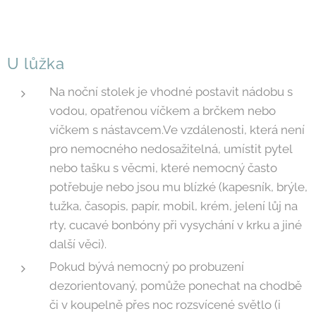
U lůžka
Na noční stolek je vhodné postavit nádobu s
vodou, opatřenou víčkem a brčkem nebo
víčkem s nástavcem.Ve vzdálenosti, která není
pro nemocného nedosažitelná, umístit pytel
nebo tašku s věcmi, které nemocný často
potřebuje nebo jsou mu blízké (kapesník, brýle,
tužka, časopis, papír, mobil, krém, jelení lůj na
rty, cucavé bonbóny při vysychání v krku a jiné
další věci).
Pokud bývá nemocný po probuzení
dezorientovaný, pomůže ponechat na chodbě
či v koupelně přes noc rozsvícené světlo (i