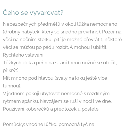
Čeho se vyvarovat?
Nebezpečných předmětů v okolí lůžka nemocného
(drobný nábytek, který se snadno převrhne). Pozor na
věci na nočním stolku, pití je možné převrátit, některé
věci se můžou po pádu rozbít. A mohou i ublížit.
Rychlého vstávání.
Těžkých dek a peřin na spaní (není možné se otočit,
přikrýt).
Mít mnoho pod hlavou (svaly na krku ještě více
tuhnou).
V jednom pokoji ubytovat nemocné s rozdílným
rytmem spánku. Navzájem se ruší v noci i ve dne.
Používání koberečků a předložek u postele.
Pomůcky: vhodné lůžko, pomocná tyč na