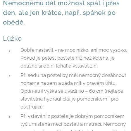
Nemocnému dát možnost spát i přes
den, ale jen krátce, např. spánek po
obědě.
Lůžko
Dobře nastavit - ne moc nízko, ani moc vysoko.
Pokud je pelest postele níž než kolena, je
obtížné si do ní lehat a vstávat z ní.
Při sedu na postel by měl nemocný dosáhnout
nohama na zem a záda mít v pravém úhlu.
Optimální výška se uvádí 40 – 60 cm (nejlépe
stavitelná hydraulická je pomocníkem i pro
ošetřující).
Při vstávání z postele je dobrým pomocníkem
tyč umístěná mezi postelí a matrací. Nemocný