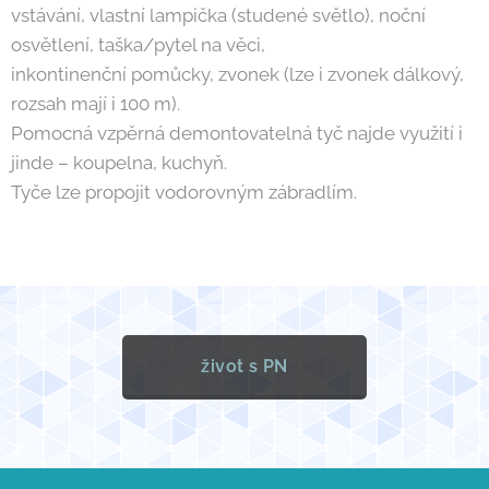
vstávání, vlastní lampička (studené světlo), noční
osvětlení, taška/pytel na věci,
inkontinenční pomůcky, zvonek (lze i zvonek dálkový,
rozsah mají i 100 m).
Pomocná vzpěrná demontovatelná tyč najde využití i
jinde – koupelna, kuchyň.
Tyče lze propojit vodorovným zábradlím.
život s PN