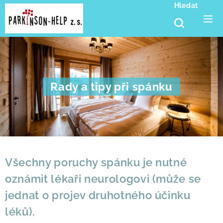
Hledat
Rady a tipy při spánku
Všechny poruchy spánku je nutné
oznámit lékaři neurologovi (může se
jednat o projev druhotného účinku
léků).