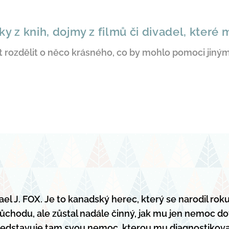
ky z knih, dojmy z filmů či divadel, které 
t rozdělit o něco krásného, co by mohlo pomoci jiným 
l J. FOX. Je to kanadský herec, který se narodil rok
chodu, ale zůstal nadále činný, jak mu jen nemoc do
 a představuje tam svou nemoc, kterou mu diagnostikov