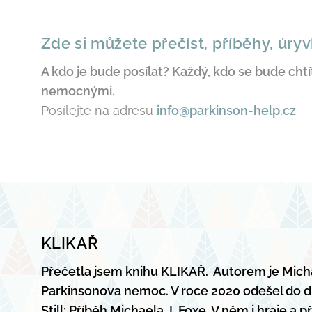
Zde si můžete přečíst, příběhy, úryv
A kdo je bude posílat? Každý, kdo se bude chtí
nemocnými.
Posílejte na adresu
info@parkinson-help.cz
KLIKAŘ
Přečetla jsem knihu KLIKAŘ. Autorem je Michae
Parkinsonova nemoc. V roce 2020 odešel do dů
Still: Příběh Michaela J. Foxe. V něm i hraje