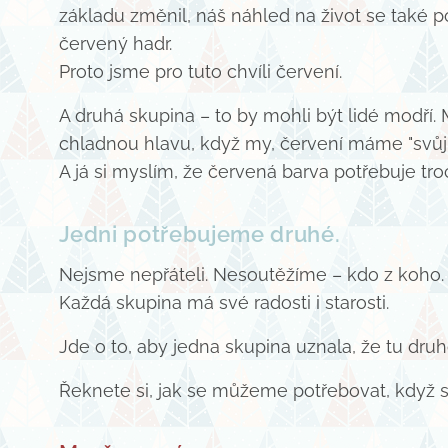
základu změnil, náš náhled na život se také
červený hadr.
Proto jsme pro tuto chvíli červení.
A druhá skupina – to by mohli být lidé modří. 
chladnou hlavu, když my, červení máme "svůj
A já si myslím, že červená barva potřebuje t
Jedni potřebujeme druhé.
Nejsme nepřáteli. Nesoutěžíme – kdo z koho. 
Každá skupina má své radosti i starosti.
Jde o to, aby jedna skupina uznala, že tu dru
Řeknete si, jak se můžeme potřebovat, když si