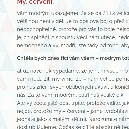
My, červení,
vám modrým ukazujeme, že se dá žít i s velice
většinou není vidět. Je to doslova boj o přeži
nepochopitelné, protože pro vás to boje nejs
jejich splnění. A spoustu věcí nám uteče, ne
nemocného a vy, modří, jste tady od toho, a
Chtěla bych dnes říci vám všem – modrým tot
ať už navenek vypadáme, že je nám všechno je
vámi nedá žít, my víme, že – nám velice po
pro nás zříci i svých oblíbených aktivit a kon
nás. Za to vám, modrým, patří náš veliký dík.
Ale vy zcela jistě dost trpíte, protože vidíte
nejde, protože my – červení – jsme tvrdohlaví
jednáte jako s malými dětmi. Nerozumíte nám
dost ubližujeme. Občas se cítíte absolutně bezr