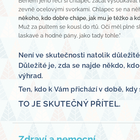
Během jeho řeči si chlapec začal vysoukávat
zevně ocelovými svorkami. Chlapec se na něho
někoho, kdo dobře chápe, jak mu je těžko a 
Muž za pultem se kousl do rtů. Oči měl plné s
laskavé a hodné pány, jako tady tohle."
Není ve skutečnosti natolik důležité
Důležité je, zda se najde někdo, kdo
výhrad.
Ten, kdo k Vám přichází v době, kdy 
TO JE SKUTEČNÝ PŘÍTEL.
Zdraví a nemocní