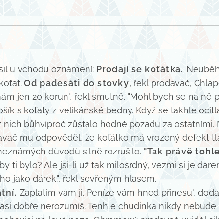
il u vchodu oznámení:
Prodají se koťátka.
Neuběhl
koťat.
Od padesáti do stovky
, řekl prodavač, Chl
ám jen 20 korun", řekl smutně. "Mohl bych se na ně p
košík s koťaty z velikánské bedny. Když se takhle oci
nich bůhvíproč zůstalo hodně pozadu za ostatními. Ně
vač mu odpověděl, že koťátko má vrozený defekt tlapky
 neznámých důvodů silně rozrušilo.
"Tak právě tohl
 ti bylo? Ale jsi-li už tak milosrdný, vezmi si je dare
 ho jako dárek.", řekl sevřeným hlasem.
tní.
Zaplatím vám ji. Peníze vám hned přinesu", dod
asi dobře nerozumíš. Tenhle chudinka nikdy nebude běha