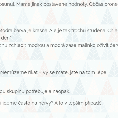
 posunul. Máme jinak postavené hodnoty. Občas prone
Modrá barva je krásná. Ale je tak trochu studená. Chl
 den".
rochu zchladit modrou a modrá zase malinko oživit če
Nemůžeme říkat – vy se máte, jste na tom lépe.
hou skupinu potřebuje a naopak.
 jdeme často na nervy? A to v lepším případě.