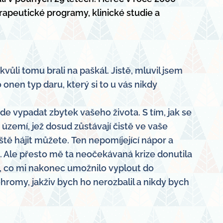
erapeutické programy, klinické studie a
vůli tomu brali na paškál. Jistě, mluvil jsem
 onen typ daru, který si to u vás nikdy
de vypadat zbytek vašeho života. S tím, jak se
 území, jež dosud zůstávají čistě ve vaše
eště hájit můžete.
Ten nepomíjející nápor a
ě. Ale přesto mě ta neočekávaná krize donutila
o, co mi nakon
ec umožnilo vyplout do
hromy, jakživ bych ho nerozbalil a nikdy bych