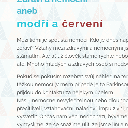
aneb
modří a
červení
Mezi lidmi je spousta nemocí. Kdo je dnes na
zdraví? Vztahy mezi zdravými a nemocnými jso
stárnutím. Ale ať už člověk stárne rychle nebo
atd. Mnoho mladých a zdravých osob si nedove
Pokud se pokusím rozebrat svůj náhled na tent
těžkou nemocí (v mém případě je to Parkinsonova
přijdou do kontaktu za nějakým účelem.
Nás – nemocné nevyléčitelnou nebo dlouhod
přecitlivělí, vztahovační, náladoví, impulzi
vysvětlit. Občas nám věci nedochází, býváme ap
vymýšlíme, že se snažíme ulít, že jsme líní a