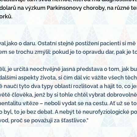
rdy dolarů na výzkum Parkinsonovy choroby, na různé t
orků.
jako o daru. Ostatní stejně postižení pacienti si mě k
sem se trochu zmýlil: pokud je to opravdu dar, pak je to
í, je určitá neochvějně jasná představa o tom, jak bu
šími aspekty života, si čím dál víc vážíte všech těch
aučí tyto dva typy oblastí rozlišovat a hájit to, co j
větě člověka, jenž by si tohle chtěl vybrat dobrovoln
entalitu vítěze – neboli vydat se na cestu. Ať už se t
byl, to je bez debat. A nebýt té neurofyziologické po
d, proč se považuji za šťastlivce."