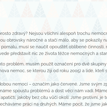
prosto zdravý? Nejsou všichni alespoň trochu nemocn
u obrovsky náročné a stačí málo, aby se pokazily na 
 pomalu, musí se naučit opouštět oblíbené činnosti, n
de představit nic ze života těžce nemocných a starý
o problém, musím použít označení pro dvě skupiny li
 nemoc, se kterou žiji od roku 2005) a lidé, kteří s ni
obou nemocí – označím jako červené. Jsme svým způ
vní, máme spoustu problémů a dost věcí nám vadí. Mám
atičtí, jakoby bez citu vůči okolí. Jsme protivní, je 
 necháváme práci na druhých. Máme pocit, že jsme jaks