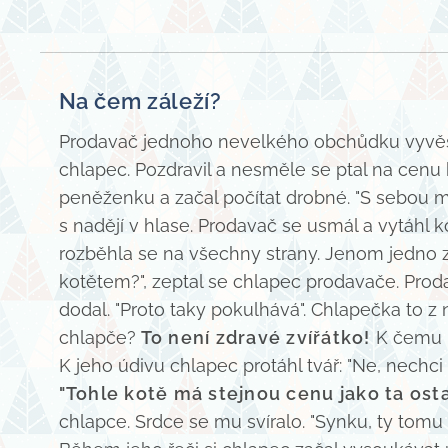
Na čem záleží?
Prodavač jednoho nevelkého obchůdku vyvěs
chlapec. Pozdravil a nesměle se ptal na cenu 
peněženku a začal počítat drobné. "S sebou m
s nadějí v hlase. Prodavač se usmál a vytáhl 
rozběhla se na všechny strany. Jenom jedno z 
kotětem?", zeptal se chlapec prodavače. Proda
dodal. "Proto taky pokulhává". Chlapečka to z
chlapče?
To není zdravé zvířátko!
K čemu by
K jeho údivu chlapec protáhl tvář: "Ne, nechci
"Tohle kotě má stejnou cenu jako ta osta
chlapce. Srdce se mu svíralo. "Synku, ty tomu 