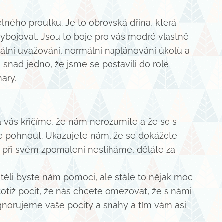
lného proutku. Je to obrovská dřina, která
 vybojovat. Jsou to boje pro vás modré vlastně
ální uvažování, normální naplánování úkolů a
snad jedno, že jsme se postavili do role
ary.
 vás křičíme, že nám nerozumíte a že se s
e pohnout. Ukazujete nám, že se dokážete
ré při svém zpomalení nestíháme, děláte za
Chtěli byste nám pomoci, ale stále to nějak moc
totiž pocit, že nás chcete omezovat, že s námi
gnorujeme vaše pocity a snahy a tím vám asi