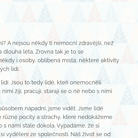
í? A nejsou někdy ti nemocní zdravější, než
dlouhá léta. Zrovna tak je to se
ěkdy i osoby, oblíbená místa, některé aktivity
ch lidí.
dí. Jsou to tedy lidé, kteří onemocněli
mi žijí, pracují, starají se o ně nebo s nimi
sobem nápadní, jsme vidět. Jsme lidé
e různé pocity a strachy, které nedokážeme
to s námi stále dokola. Vypadáme, že si
i vydělení ze společnosti. Náš život se od