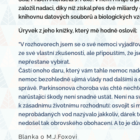
založil nadaci, díky níž získal přes dvě milia
knihovnu datových souborů a biologických vz
Úryvek z jeho knížky, který mě hodně oslovil:
"V rozhovorech jsem se o své nemoci vyjadřoval 
ze své vlastní zkušenosti, ale připouštím, že j
nepřestane vybírat.
Částí onoho daru, který vám tahle nemoc naděl
nemoc bezohledně ujímá vlády nad dalšími a dal
správě. Parkinsonova choroba vás chtě nechtě n
narůstající škody není snadné ustát. Není na s
k zásadnímu životnímu rozhodnutí: osvojit si m
neprobádaných vod nazývalo jakkoliv, dárek to 
nedošel tak obrovského obohacení. A to je důvo
Blanka o M.J.Foxovi