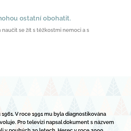
mohou ostatní obohatit.
naučit se žít s těžkostmi nemoci a s
u 1961. V roce 1991 mu byla diagnostikována
voluje. Pro televizi napsal dokument s názvem
ali v pouhých 29 letech. Herec v roce 2000