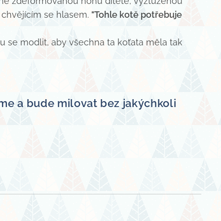
ilně zdeformovanou nohu dítěte, vyztuženou
l chvějícím se hlasem.
"Tohle kotě potřebuje
du se modlit, aby všechna ta koťata měla tak
ijme a bude milovat bez jakýchkoli