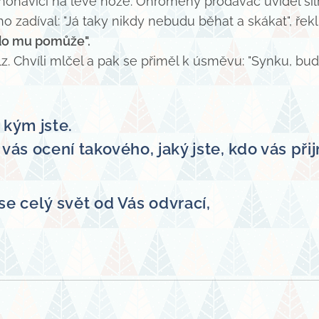
 nohavici na levé noze. Ohromený prodavač uviděl s
 zadíval: "Já taky nikdy nebudu běhat a skákat", řek
kdo mu pomůže".
lz. Chvíli mlčel a pak se přiměl k úsměvu: "Synku, bu
 kým jste.
 vás ocení takového, jaký jste, kdo vás př
se celý svět od Vás odvrací,