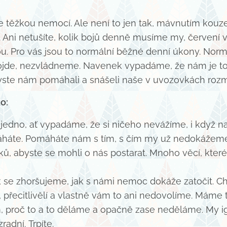
 těžkou nemocí. Ale není to jen tak, mávnutím kouze
tí. Ani netušíte, kolik bojů denně musíme my, červení
ou. Pro vás jsou to normální běžné denní úkony. Norm
dojde, nezvládneme. Navenek vypadáme, že nám je to 
byste nám pomáhali a snášeli naše v uvozovkách rozm
o:
dno, ať vypadáme, že si ničeho nevážíme, i když na
máháte. Pomáháte nám s tím, s čím my už nedokážem
íčků, abyste se mohli o nás postarat. Mnoho věcí, kte
, jak se zhoršujeme, jak s námi nemoc dokáže zatočit. 
, přecitlivělí a vlastně vám to ani nedovolíme. Máme 
, proč to a to děláme a opačně zase neděláme. My i
adní. Trpíte.