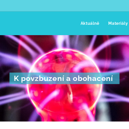
Aktuálně
Materiály
K povzbuzení a obohacení